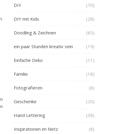
DIY
(70)
n.
DIY mit Kids
(28)
Doodling & Zeichnen
(85)
ein paar Stunden kreativ sein
(19)
Einfache Deko
(11)
Familie
(18)
Fotografieren
(8)
en
Geschenke
(20)
nn
Hand Lettering
(38)
Inspirationen im Netz
(8)