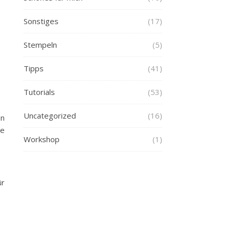
Sonstiges
(17)
Stempeln
(5)
Tipps
(41)
Tutorials
(53)
Uncategorized
(16)
en
ie
Workshop
(1)
ür