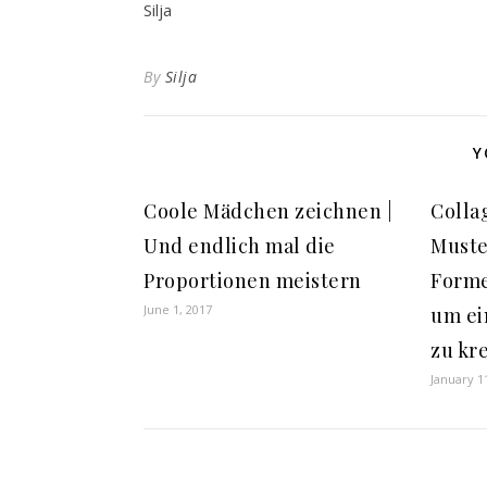
Silja
By
Silja
Y
Coole Mädchen zeichnen |
Collag
Und endlich mal die
Muste
Proportionen meistern
Forme
June 1, 2017
um ei
zu kr
January 1