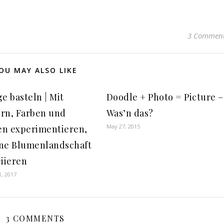
3 Commen
OU MAY ALSO LIKE
e basteln | Mit
Doodle + Photo = Picture –
rn, Farben und
Was’n das?
May 27, 2015
n experimentieren,
ne Blumenlandschaft
eiieren
1, 2017
3 COMMENTS