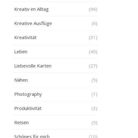
Kreativ im Alltag
(96)
Kreative Ausflüge
(6)
Kreativität
(31)
Leben
(40)
Liebevolle Karten
(27)
Nähen
(5)
Photography
(1)
Produktivität
(3)
Reisen
(5)
Schönes für mich
(10)