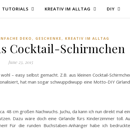
TUTORIALS
KREATIV IM ALLTAG
DIY
,
,
INFACHE DEKO
GESCHENKE
KREATIV IM ALLTAG
us Cocktail-Schirmchen
June 23, 2015
wohl – easy selbst gemacht. Z.B. aus kleinen Cocktail-Schirmche
nalisiert, hat man sogar schwuppdiwupp eine Motto-DIY Girlan
 48 cm großen Nachwuchs. Juchu, da kann ich nun direkt mal ei
tzen. Dazu wäre doch eine Girlande fürs Kinderzimmer toll. A
mchen! Für die runden Buchstaben-Anhänger habe ich bedruckt