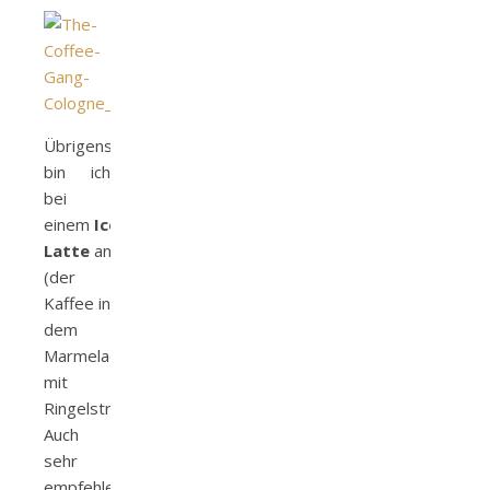
Übrigens, hier
bin ich
bei
einem
Iced
Latte
angekommen
(der
Kaffee in
dem
Marmeladenglas
mit
Ringelstrohhalm).
Auch
sehr
empfehlenswert!!!