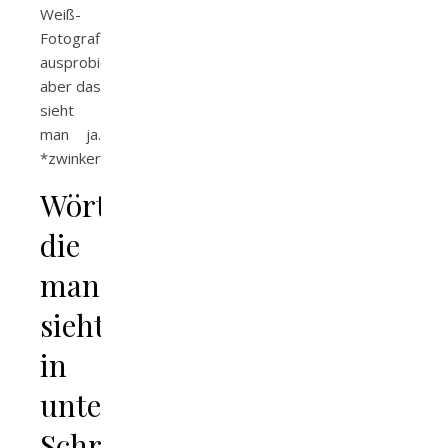
Weiß-
Fotografie
ausprobiert…
aber das
sieht
man ja.
*zwinker*
Wörter,
die
man
sieht,
in
unterschiedlichen
Schriften