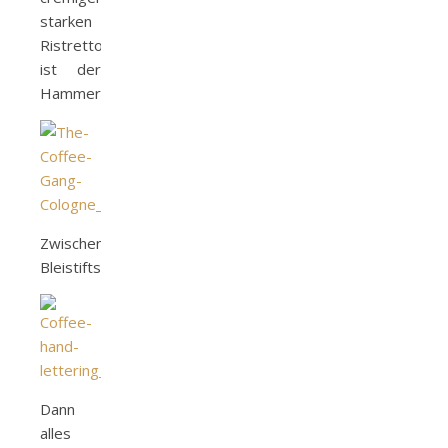
starken
Ristrettos
ist der
Hammer!)
Zwischenstand:
Bleistiftskizze.
Dann
alles