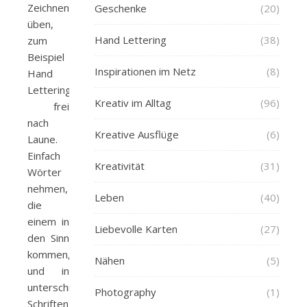
Zeichnen
Geschenke
(20)
üben,
Hand Lettering
(38)
zum
Beispiel
Inspirationen im Netz
(8)
Hand
Lettering
Kreativ im Alltag
(96)
frei
nach
Kreative Ausflüge
(6)
Laune.
Einfach
Kreativität
(31)
Wörter
nehmen,
Leben
(40)
die
einem in
Liebevolle Karten
(27)
den Sinn
kommen,
Nähen
(5)
und in
unterschiedlichen
Photography
(1)
Schriften zeichnen.