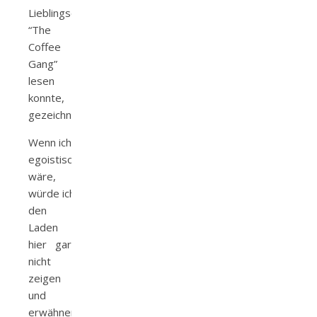
Lieblingscafé
“The
Coffee
Gang”
lesen
konnte,
gezeichnet.
Wenn ich
egoistisch
wäre,
würde ich
den
Laden
hier gar
nicht
zeigen
und
erwähnen.