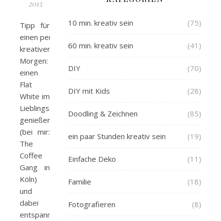
2015
10 min. kreativ sein
(75)
Tipp für
einen perfekten,
60 min. kreativ sein
(41)
kreativen
Morgen:
DIY
(70)
einen
Flat
DIY mit Kids
(28)
White im
Lieblingscafé
Doodling & Zeichnen
(85)
genießen
(bei mir:
ein paar Stunden kreativ sein
(19)
The
Coffee
Einfache Deko
(11)
Gang in
Köln)
Familie
(18)
und
dabei
Fotografieren
(8)
entspannt