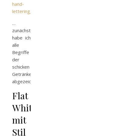
…
zunächst
habe ich
alle
Begriffe
der
schicken
Getränkekarte
abgezeichnet.
Flat
White
mit
Stil