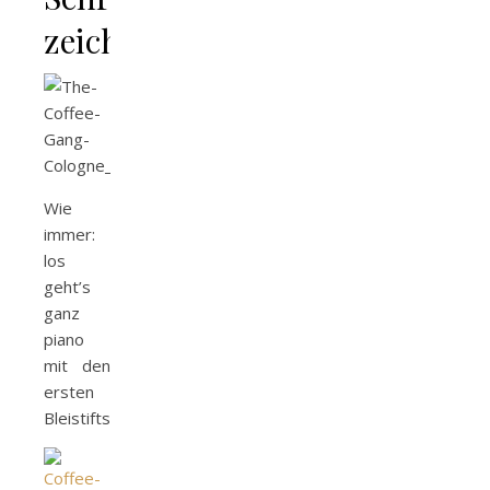
zeichnen
Wie
immer:
los
geht’s
ganz
piano
mit den
ersten
Bleistiftskizzen…