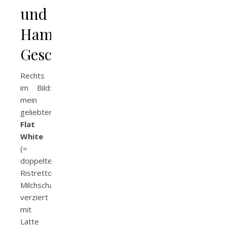
und
Hammer-
Geschmack
Rechts
im Bild:
mein
geliebter
Flat
White
(=
doppelter
Ristretto,
Milchschaum,
verziert
mit
Latte