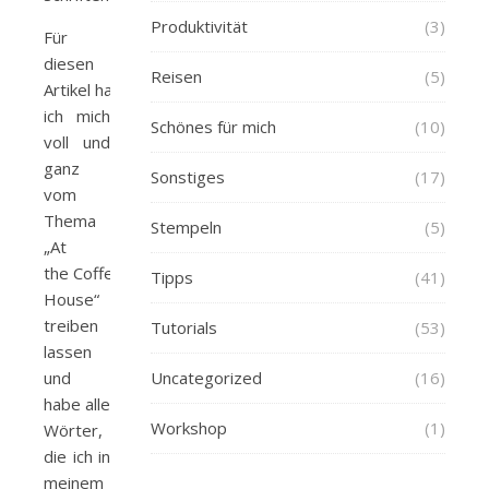
Produktivität
(3)
Für
diesen
Reisen
(5)
Artikel habe
ich mich
Schönes für mich
(10)
voll und
ganz
Sonstiges
(17)
vom
Thema
Stempeln
(5)
„At
the Coffee
Tipps
(41)
House“
treiben
Tutorials
(53)
lassen
und
Uncategorized
(16)
habe alle
Workshop
(1)
Wörter,
die ich in
meinem