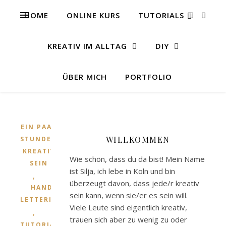
HOME
ONLINE KURS
TUTORIALS
KREATIV IM ALLTAG
DIY
ÜBER MICH
PORTFOLIO
EIN PAAR
WILLKOMMEN
STUNDEN
KREATIV
Wie schön, dass du da bist! Mein Name
SEIN
ist Silja, ich lebe in Köln und bin
,
überzeugt davon, dass jede/r kreativ
HAND
sein kann, wenn sie/er es sein will.
LETTERING
Viele Leute sind eigentlich kreativ,
,
trauen sich aber zu wenig zu oder
TUTORIALS