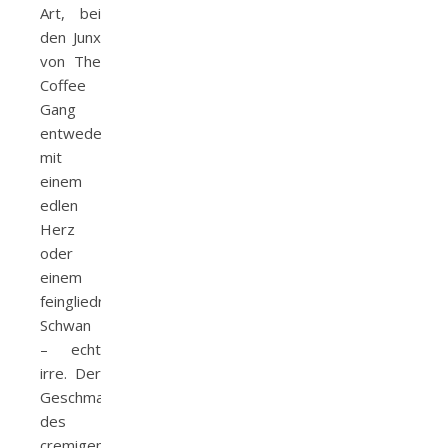
Art, bei
den Junx
von The
Coffee
Gang
entweder
mit
einem
edlen
Herz
oder
einem
feingliedrigen
Schwan
– echt
irre. Der
Geschmack
des
cremigen,