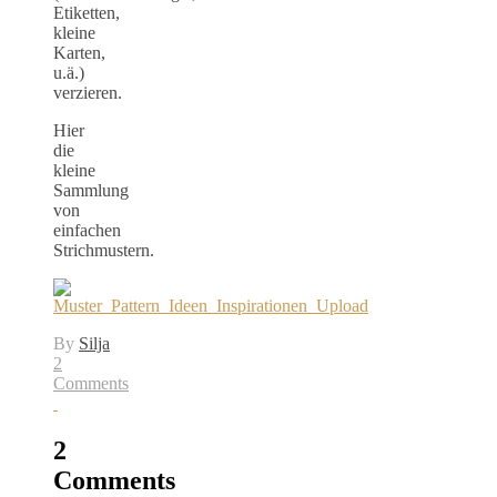
Etiketten,
kleine
Karten,
u.ä.)
verzieren.
Hier
die
kleine
Sammlung
von
einfachen
Strichmustern.
By
Silja
2
Comments
2
Comments