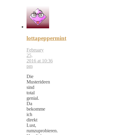
lottapeppermint
February
25,
2016 at 10:36
pm
Die
Musterideen
sind
total
genial.
Da
bekomme
ich
direkt
Lust,
rumzuprobieren.