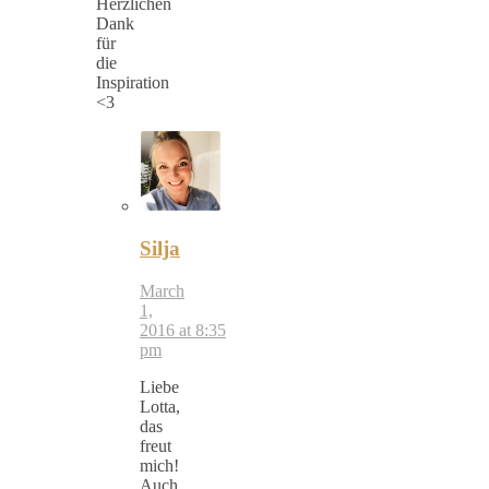
Herzlichen
Dank
für
die
Inspiration
<3
Silja
March
1,
2016 at 8:35
pm
Liebe
Lotta,
das
freut
mich!
Auch