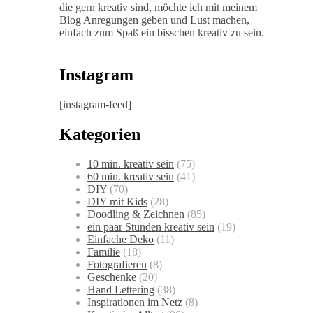
die gern kreativ sind, möchte ich mit meinem
Blog Anregungen geben und Lust machen,
einfach zum Spaß ein bisschen kreativ zu sein.
Instagram
[instagram-feed]
Kategorien
10 min. kreativ sein
(75)
60 min. kreativ sein
(41)
DIY
(70)
DIY mit Kids
(28)
Doodling & Zeichnen
(85)
ein paar Stunden kreativ sein
(19)
Einfache Deko
(11)
Familie
(18)
Fotografieren
(8)
Geschenke
(20)
Hand Lettering
(38)
Inspirationen im Netz
(8)