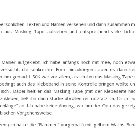
 persönlichen Texten und Namen versehen und dann zusammen m
en aus Masking Tape aufkleben und entsprechend viele Licht
r Manier aufgeklebt. Ich habe anfangs noch mit “nee, noch etw
versucht, die senkrechte Form hinzukriegen, aber es dann se
von ihm gemacht. Süß war vor allem, als ich ihm das Masking Tape 
nbedingt auch das Klebeband in seine Kontrolle bringen wollte u
isch”. Dabei hielt er das Masking Tape (mit der Klebeseite na
zukleben, ließ ihn dann Stücke abrollen (er ratzfatz ca. 15 cm a
rzenlänge” ab. Ich habe keine Ahnung, wo ihm der Opa das gezei
ribischen Vorgehensweise.
rzen (ich hatte die “Flammen” vorgemalt) mit gelbem Wachs-Bun