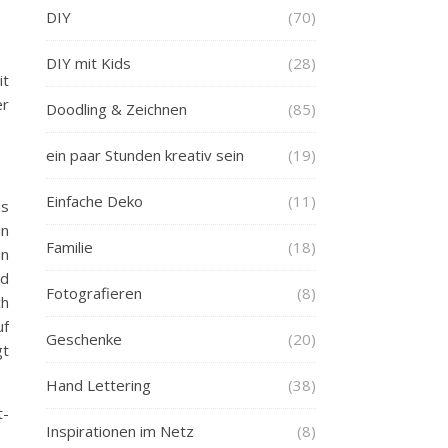
DIY
(70)
DIY mit Kids
(28)
it
er
Doodling & Zeichnen
(85)
ein paar Stunden kreativ sein
(19)
Einfache Deko
(11)
as
in
Familie
(18)
in
nd
Fotografieren
(8)
ch
uf
Geschenke
(20)
gt
Hand Lettering
(38)
t-
Inspirationen im Netz
(8)