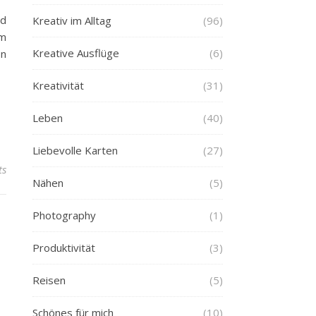
nd
Kreativ im Alltag
(96)
em
Kreative Ausflüge
(6)
on
Kreativität
(31)
Leben
(40)
Liebevolle Karten
(27)
ts
Nähen
(5)
Photography
(1)
Produktivität
(3)
Reisen
(5)
Schönes für mich
(10)