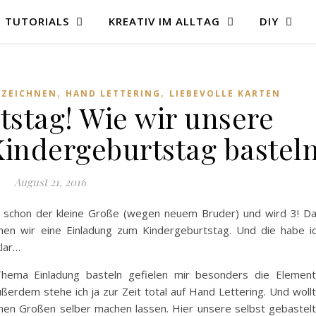
TUTORIALS
KREATIV IM ALLTAG
DIY
,
,
 ZEICHNEN
HAND LETTERING
LIEBEVOLLE KARTEN
tstag! Wie wir unsere
indergeburtstag bastel
August 21, 2016
nun schon der kleine Große (wegen neuem Bruder) und wird 3! D
hen wir eine Einladung zum Kindergeburtstag. Und die habe i
klar…
hema Einladung basteln gefielen mir besonders die Elemen
ßerdem stehe ich ja zur Zeit total auf Hand Lettering. Und woll
inen Großen selber machen lassen. Hier unsere selbst gebastel