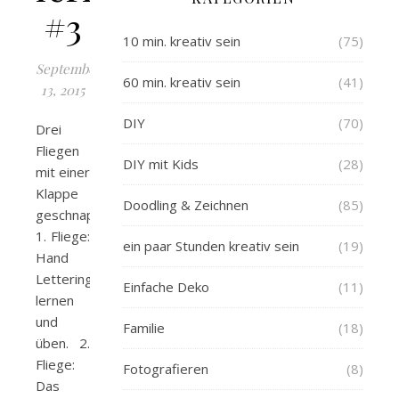
#3
10 min. kreativ sein
(75)
September
60 min. kreativ sein
(41)
13, 2015
DIY
(70)
Drei
Fliegen
DIY mit Kids
(28)
mit einer
Klappe
Doodling & Zeichnen
(85)
geschnappt:
1. Fliege:
ein paar Stunden kreativ sein
(19)
Hand
Lettering
Einfache Deko
(11)
lernen
und
Familie
(18)
üben. 2.
Fliege:
Fotografieren
(8)
Das