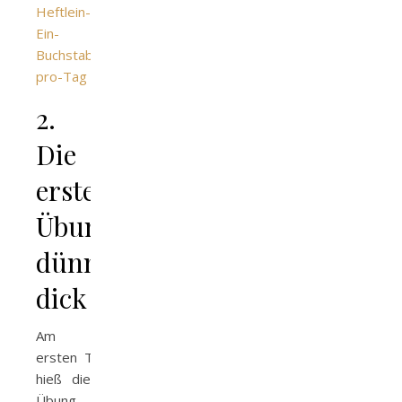
2.
Die
ersten
Übungen:
dünn rauf,
dick runter
Am
ersten Tag
hieß die
Übung