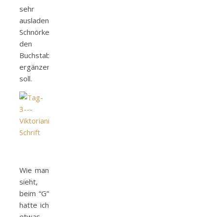
sehr
ausladender
Schnörkel
den
Buchstaben
ergänzen
soll.
Wie man
sieht,
beim “G”
hatte ich
etwas