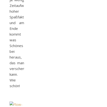
Zeitaufwand,
hoher
Spaßfaktor
und am
Ende
kommt
was
Schönes
bei
heraus,
das man
verschenken
kann.
Wie
schön!