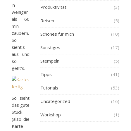
in
Produktivität
(3)
weniger
als 60
Reisen
(5)
min.
zaubern.
Schönes für mich
(10)
So
sieht’s
Sonstiges
(17)
aus und
Stempeln
(5)
so
geht’s.
Tipps
(41)
Tutorials
(53)
So sieht
Uncategorized
(16)
das gute
Stück
Workshop
(1)
(also die
Karte