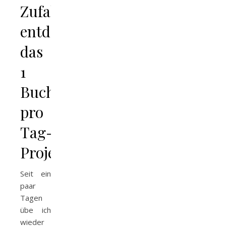
Zufall
entdeckt:
das
1
Buchstabe
pro
Tag-
Projekt
Seit ein
paar
Tagen
übe ich
wieder