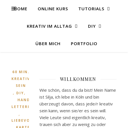
HOME
ONLINE KURS
TUTORIALS
KREATIV IM ALLTAG
DIY
ÜBER MICH
PORTFOLIO
60 MIN.
WILLKOMMEN
KREATIV
SEIN
Wie schön, dass du da bist! Mein Name
,
,
DIY
ist Silja, ich lebe in Köln und bin
HAND
überzeugt davon, dass jede/r kreativ
LETTERING
sein kann, wenn sie/er es sein will.
,
Viele Leute sind eigentlich kreativ,
LIEBEVOLLE
trauen sich aber zu wenig zu oder
KARTEN