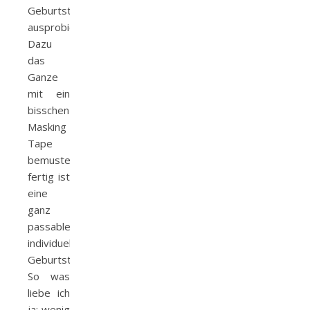
Geburtstagskarte
ausprobiert.
Dazu
das
Ganze
mit ein
bisschen
Masking
Tape
bemustert,
fertig ist
eine
ganz
passable,
individuelle
Geburtstagskarte.
So was
liebe ich
ja: wenig