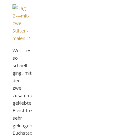
Weil es
so
schnell
ging, mit
den
zwei
zusammen
geklebten
Bleistiften
sehr
gelungene
Buchstabenumrisse