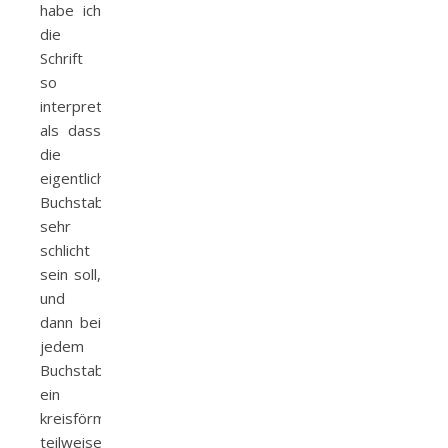
habe ich
die
Schrift
so
interpretiert,
als dass
die
eigentliche
Buchstabenform
sehr
schlicht
sein soll,
und
dann bei
jedem
Buchstaben
ein
kreisförmiger,
teilweise