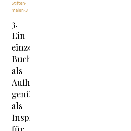
3.
Ein
einzelner
Buchstabe
als
Aufhänger
genügt
als
Inspiration
für