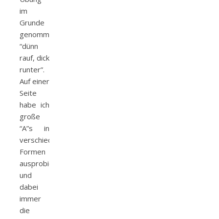
im
Grunde
genommen
“dünn
rauf, dick
runter”.
Auf einer
Seite
habe ich
große
“A”s in
verschiedenen
Formen
ausprobiert
und
dabei
immer
die