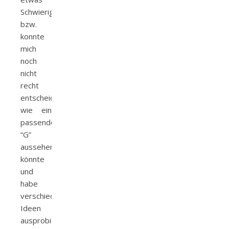
Schwierigkeiten,
bzw.
konnte
mich
noch
nicht
recht
entscheiden,
wie ein
passendes
“G”
aussehen
könnte
und
habe
verschiedene
Ideen
ausprobiert.