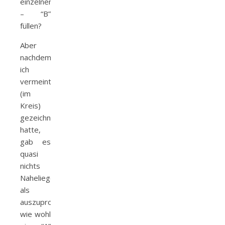
einzelnen
– “B”
füllen?
Aber
nachdem
ich
vermeintliches B
(im
Kreis)
gezeichnet
hatte,
gab es
quasi
nichts
Naheliegenderes
als
auszuprobieren,
wie wohl