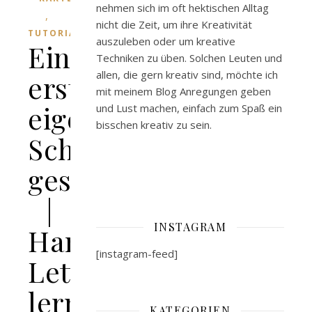
nehmen sich im oft hektischen Alltag
,
nicht die Zeit, um ihre Kreativität
TUTORIALS
auszuleben oder um kreative
Eine
Techniken zu üben. Solchen Leuten und
allen, die gern kreativ sind, möchte ich
erste
mit meinem Blog Anregungen geben
eigene
und Lust machen, einfach zum Spaß ein
bisschen kreativ zu sein.
Schrift
gestalten
|
INSTAGRAM
Hand
[instagram-feed]
Lettering
lernen
KATEGORIEN