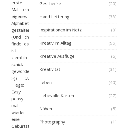
erste
Geschenke
(20)
Mal ein
eigenes
Hand Lettering
(38)
Alphabet
Inspirationen im Netz
(8)
gestalten.
(Und ich
Kreativ im Alltag
(96)
finde, es
ist
Kreative Ausflüge
(6)
ziemlich
schick
Kreativität
(31)
geworden.
:-)) 3.
Leben
(40)
Fliege:
Easy
Liebevolle Karten
(27)
peasy
mal
Nähen
(5)
wieder
eine
Photography
(1)
Geburtstagskarte