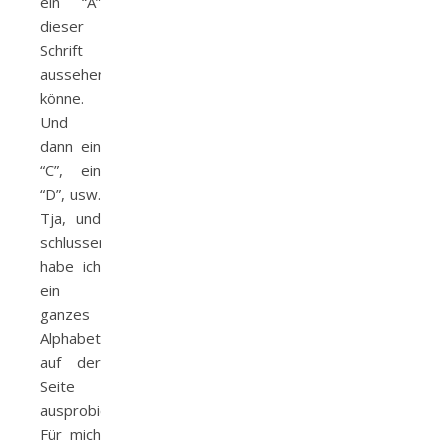
ein “A”
dieser
Schrift
aussehen
könne.
Und
dann ein
“C”, ein
“D”, usw.
Tja, und
schlussendlich
habe ich
ein
ganzes
Alphabet
auf der
Seite
ausprobiert.
Für mich