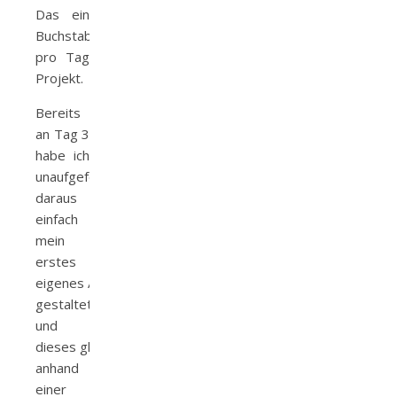
Das ein
Buchstabe
pro Tag
Projekt.
Bereits
an Tag 3
habe ich
unaufgefordert
daraus
einfach
mein
erstes
eigenes Alphabet
gestaltet
und
dieses gleich
anhand
einer