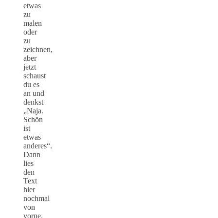
etwas
zu
malen
oder
zu
zeichnen,
aber
jetzt
schaust
du es
an und
denkst
„Naja.
Schön
ist
etwas
anderes“.
Dann
lies
den
Text
hier
nochmal
von
vorne.