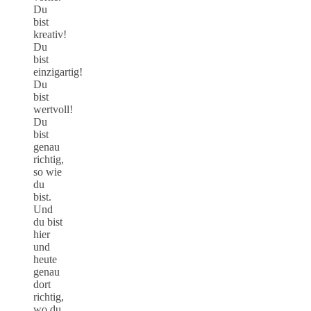
Du
bist
kreativ!
Du
bist
einzigartig!
Du
bist
wertvoll!
Du
bist
genau
richtig,
so wie
du
bist.
Und
du bist
hier
und
heute
genau
dort
richtig,
wo du