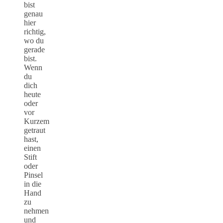
bist
genau
hier
richtig,
wo du
gerade
bist.
Wenn
du
dich
heute
oder
vor
Kurzem
getraut
hast,
einen
Stift
oder
Pinsel
in die
Hand
zu
nehmen
und