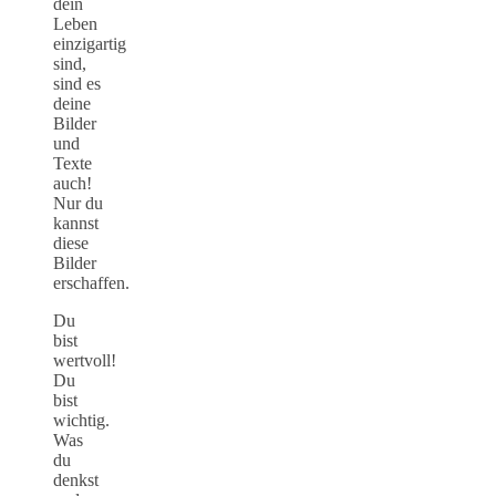
dein
Leben
einzigartig
sind,
sind es
deine
Bilder
und
Texte
auch!
Nur du
kannst
diese
Bilder
erschaffen.
Du
bist
wertvoll!
Du
bist
wichtig.
Was
du
denkst