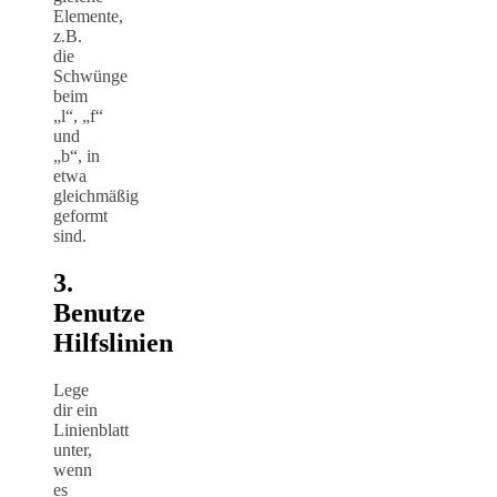
Elemente,
z.B.
die
Schwünge
beim
„l“, „f“
und
„b“, in
etwa
gleichmäßig
geformt
sind.
3.
Benutze
Hilfslinien
Lege
dir ein
Linienblatt
unter,
wenn
es