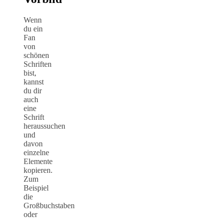
Wenn
du ein
Fan
von
schönen
Schriften
bist,
kannst
du dir
auch
eine
Schrift
heraussuchen
und
davon
einzelne
Elemente
kopieren.
Zum
Beispiel
die
Großbuchstaben
oder