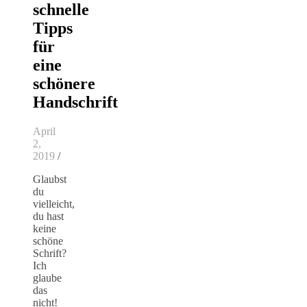
schnelle
Tipps
für
eine
schönere
Handschrift
April
2,
2019
/
Glaubst
du
vielleicht,
du hast
keine
schöne
Schrift?
Ich
glaube
das
nicht!