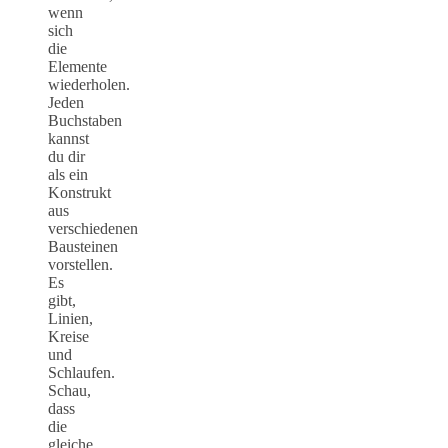
wenn
sich
die
Elemente
wiederholen.
Jeden
Buchstaben
kannst
du dir
als ein
Konstrukt
aus
verschiedenen
Bausteinen
vorstellen.
Es
gibt,
Linien,
Kreise
und
Schlaufen.
Schau,
dass
die
gleiche