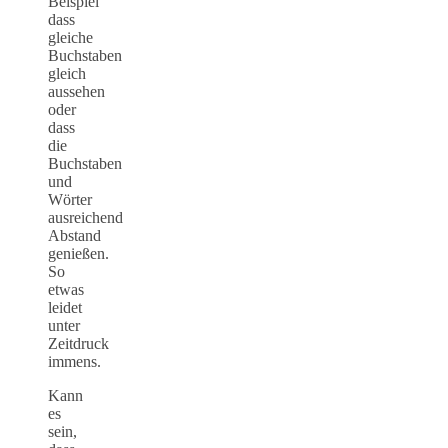
Beispiel
dass
gleiche
Buchstaben
gleich
aussehen
oder
dass
die
Buchstaben
und
Wörter
ausreichend
Abstand
genießen.
So
etwas
leidet
unter
Zeitdruck
immens.
Kann
es
sein,