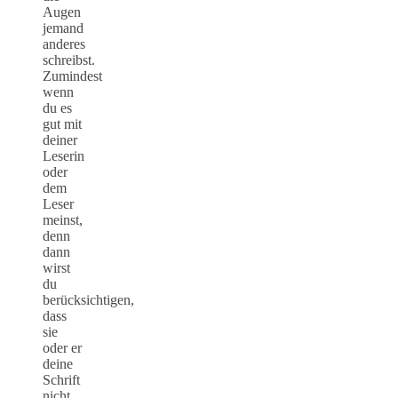
Augen
jemand
anderes
schreibst.
Zumindest
wenn
du es
gut mit
deiner
Leserin
oder
dem
Leser
meinst,
denn
dann
wirst
du
berücksichtigen,
dass
sie
oder er
deine
Schrift
nicht