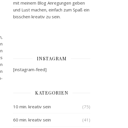
mit meinem Blog Anregungen geben
und Lust machen, einfach zum Spaß ein
bisschen kreativ zu sein.
n,
en
en
ls
INSTAGRAM
en
[instagram-feed]
in
n-
KATEGORIEN
10 min. kreativ sein
(75)
60 min. kreativ sein
(41)