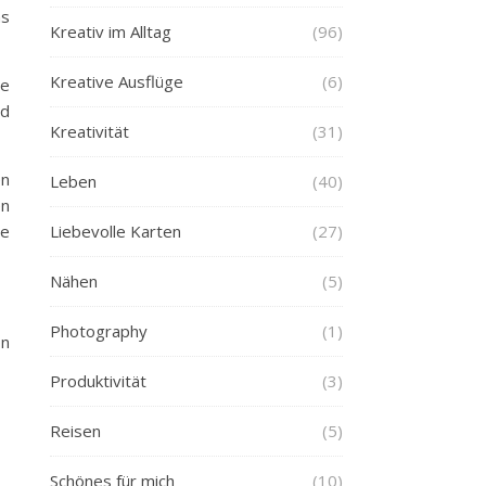
as
Kreativ im Alltag
(96)
Kreative Ausflüge
(6)
de
nd
Kreativität
(31)
en
Leben
(40)
en
se
Liebevolle Karten
(27)
Nähen
(5)
Photography
(1)
on
Produktivität
(3)
Reisen
(5)
Schönes für mich
(10)