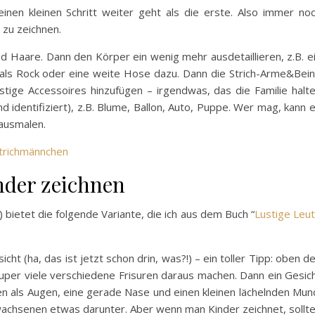
einen kleinen Schritt weiter geht als die erste. Also immer no
 zu zeichnen.
nd Haare. Dann den Körper ein wenig mehr ausdetaillieren, z.B. e
 als Rock oder eine weite Hose dazu. Dann die Strich-Arme&Bei
ustige Accessoires hinzufügen – irgendwas, das die Familie halt
d identifiziert), z.B. Blume, Ballon, Auto, Puppe. Wer mag, kann 
 ausmalen.
nder zeichnen
 bietet die folgende Variante, die ich aus dem Buch “
Lustige Leu
ht (ha, das ist jetzt schon drin, was?!) – ein toller Tipp: oben d
super viele verschiedene Frisuren daraus machen. Dann ein Gesic
n als Augen, eine gerade Nase und einen kleinen lächelnden Mun
wachsenen etwas darunter. Aber wenn man Kinder zeichnet, sollt