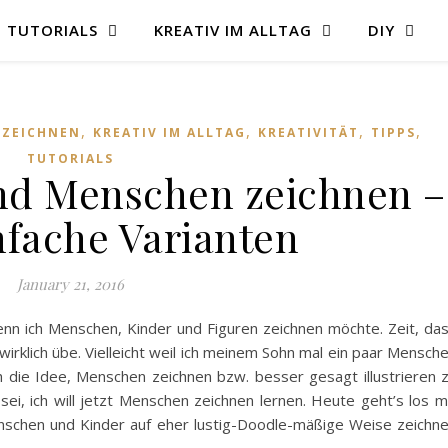
TUTORIALS
KREATIV IM ALLTAG
DIY
,
,
,
,
 ZEICHNEN
KREATIV IM ALLTAG
KREATIVITÄT
TIPPS
TUTORIALS
nd Menschen zeichnen –
nfache Varianten
January 21, 2016
enn ich Menschen, Kinder und Figuren zeichnen möchte. Zeit, da
wirklich übe. Vielleicht weil ich meinem Sohn mal ein paar Mensch
ch die Idee, Menschen zeichnen bzw. besser gesagt illustrieren 
ei, ich will jetzt Menschen zeichnen lernen. Heute geht’s los m
enschen und Kinder auf eher lustig-Doodle-mäßige Weise zeichn