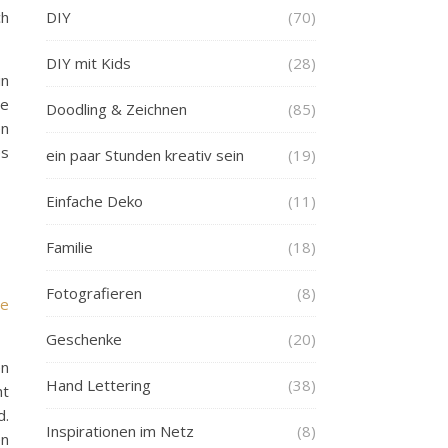
ch
DIY
(70)
DIY mit Kids
(28)
in
ne
Doodling & Zeichnen
(85)
en
es
ein paar Stunden kreativ sein
(19)
Einfache Deko
(11)
Familie
(18)
Fotografieren
(8)
te
Geschenke
(20)
en
Hand Lettering
(38)
ht
d.
Inspirationen im Netz
(8)
en