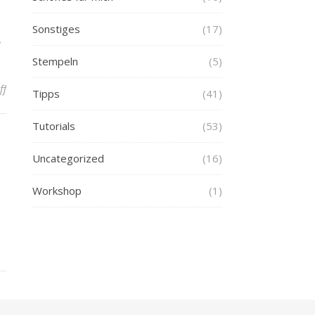
Sonstiges
(17)
”
Stempeln
(5)
on Lustige Leute und Menschen zeichnen – Erste einfache Variante
ff
Tipps
(41)
Tutorials
(53)
Uncategorized
(16)
Workshop
(1)