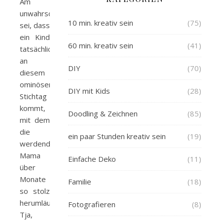
Am
unwahrscheinlichsten
10 min. kreativ sein
(75)
sei, dass
ein Kind
60 min. kreativ sein
(41)
tatsächlich
an
DIY
(70)
diesem
ominösen
DIY mit Kids
(28)
Stichtag
kommt,
Doodling & Zeichnen
(85)
mit dem
die
ein paar Stunden kreativ sein
(19)
werdende
Mama
Einfache Deko
(11)
über
Monate
Familie
(18)
so stolz
herumläuft.
Fotografieren
(8)
Tja,