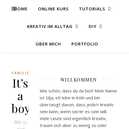
HOME
ONLINE KURS
TUTORIALS
KREATIV IM ALLTAG
DIY
ÜBER MICH
PORTFOLIO
FAMILIE
It’s
WILLKOMMEN
a
Wie schön, dass du da bist! Mein Name
ist Silja, ich lebe in Köln und bin
boy!
überzeugt davon, dass jede/r kreativ
sein kann, wenn sie/er es sein will.
Viele Leute sind eigentlich kreativ,
May 17,
trauen sich aber zu wenig zu oder
2016