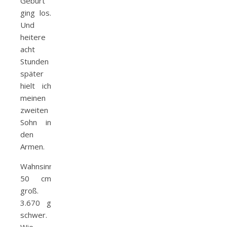
Geburt
ging los.
Und
heitere
acht
Stunden
später
hielt ich
meinen
zweiten
Sohn in
den
Armen.
Wahnsinn!
50 cm
groß.
3.670 g
schwer.