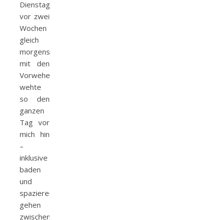
Dienstag
vor zwei
Wochen
gleich
morgens
mit den
Vorwehen. Ich
wehte
so den
ganzen
Tag vor
mich hin
–
inklusive
baden
und
spazieren
gehen
zwischendurch.