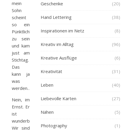
mein
Geschenke
(20)
Sohn
Hand Lettering
(38)
scheint
so ein
Inspirationen im Netz
(8)
Pünktlichkeitsfreak
zu sein
Kreativ im Alltag
(96)
und kam
just am
Kreative Ausflüge
(6)
Stichtag.
Das
Kreativität
(31)
kann ja
was
Leben
(40)
werden…
Liebevolle Karten
(27)
Nein, im
Ernst. Er
Nähen
(5)
ist
wunderbar!
Photography
(1)
Wir sind