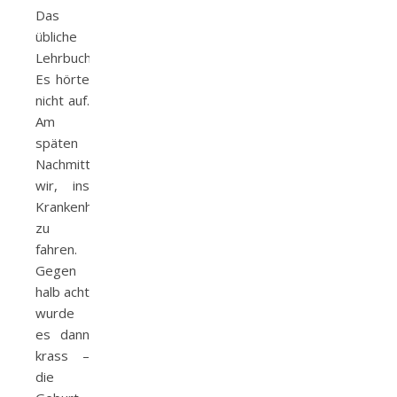
Das
übliche
Lehrbuchprogamm.
Es hörte
nicht auf.
Am
späten
Nachmittag entschieden
wir, ins
Krankenhaus
zu
fahren.
Gegen
halb acht
wurde
es dann
krass –
die