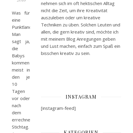
nehmen sich im oft hektischen Alltag
nicht die Zeit, um ihre Kreativität
Was für
auszuleben oder um kreative
eine
Techniken zu üben. Solchen Leuten und
Punktlandung!
allen, die gern kreativ sind, möchte ich
Man
mit meinem Blog Anregungen geben
sagt ja,
und Lust machen, einfach zum Spaß ein
die
bisschen kreativ zu sein.
Babys
kommen
meist in
den je
10
Tagen
INSTAGRAM
vor oder
nach
[instagram-feed]
dem
errechneten
Stichtag.
KATEGORIEN