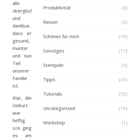
alle
Produktivität
(3)
überglücklich
und
Reisen
(5)
dankbar,
dass er
Schönes für mich
(10)
gesund,
munter
Sonstiges
(17)
und nun
Teil
Stempeln
(5)
unserer
Familie
Tipps
(41)
ist.
Tutorials
(53)
Klar, die
Geburt
Uncategorized
(16)
war
heftig.
Workshop
(1)
Los ging
es am