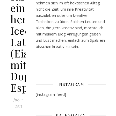
nehmen sich im oft hektischen Alltag
einen
nicht die Zeit, um ihre Kreativität
hervorragenden
auszuleben oder um kreative
Techniken zu üben. Solchen Leuten und
Iced
allen, die gern kreativ sind, möchte ich
mit meinem Blog Anregungen geben
Latte
und Lust machen, einfach zum Spaß ein
bisschen kreativ zu sein.
(Eiskaffee
mit
Doppio
Espresso)
INSTAGRAM
[instagram-feed]
July 1,
2015
KATEGORIEN