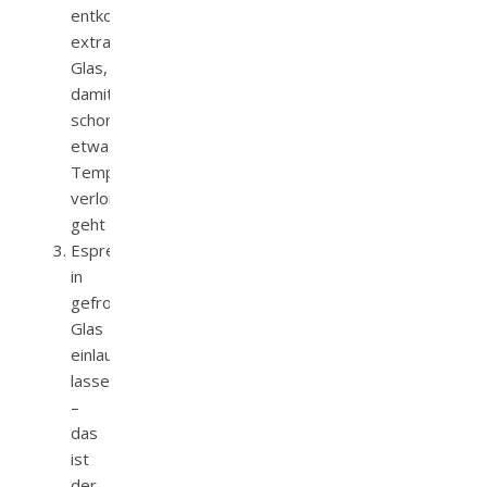
entkoffeinierten);
extra
Glas,
damit
schon
etwas
Temperatur
verloren
geht
Espressi
in
gefrorenes
Glas
einlaufen
lassen
–
das
ist
der