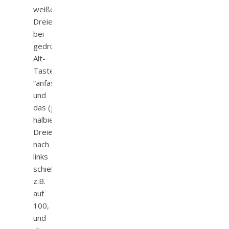
weiße
Dreieck
bei
gedrückter
Alt-
Taste
“anfassen”
und
das (jetzt
halbierte=gesplittete)
Dreieck
nach
links
schieben,
z.B.
auf
100,
und