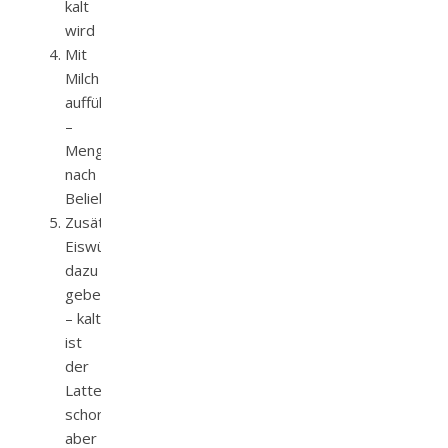
kalt
wird
Mit
Milch
auffüllen
–
Menge
nach
Belieben
Zusätzliche
Eiswürfel
dazu
geben
– kalt
ist
der
Latte
schon,
aber