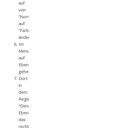
auf
von
“Normal”
auf
“Farbe”
ändern
Im
Menü
auf
Ebene>Ebenenstil>Fülloptionen
gehen
Dort
in
dem
Reglerfeld
“Diese
Ebene”
das
rechte