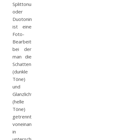
Splittonung
oder
Duotoning
ist eine
Foto-
Bearbeitungstechnik,
bei der
man die
Schatten
(dunkle
Töne)
und
Glanzlichter
(helle
Töne)
getrennt
voneinander
in
unterschiedlichen