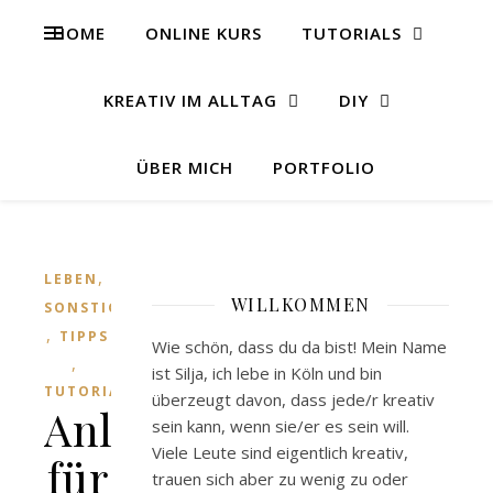
HOME
ONLINE KURS
TUTORIALS
KREATIV IM ALLTAG
DIY
ÜBER MICH
PORTFOLIO
,
LEBEN
WILLKOMMEN
SONSTIGES
,
TIPPS
Wie schön, dass du da bist! Mein Name
,
ist Silja, ich lebe in Köln und bin
TUTORIALS
überzeugt davon, dass jede/r kreativ
Anleitung
sein kann, wenn sie/er es sein will.
Viele Leute sind eigentlich kreativ,
für
trauen sich aber zu wenig zu oder