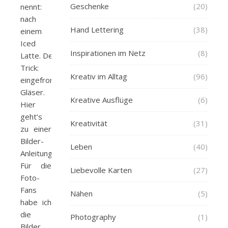
Geschenke
(20)
nennt:
nach
Hand Lettering
(38)
einem
Iced
Inspirationen im Netz
(8)
Latte. Der
Trick:
Kreativ im Alltag
(96)
eingefrorene
Gläser.
Kreative Ausflüge
(6)
Hier
geht’s
Kreativität
(31)
zu einer
Bilder-
Leben
(40)
Anleitung.
Für die
Liebevolle Karten
(27)
Foto-
Fans
Nähen
(5)
habe ich
die
Photography
(1)
Bilder