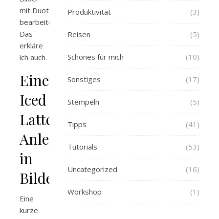
mit Duotoning
Produktivität
(3)
bearbeitet.
Das
Reisen
(5)
erkläre
Schönes für mich
(10)
ich auch.
Eine
Sonstiges
(17)
Iced
Stempeln
(5)
Latte
Tipps
(41)
Anleitung
Tutorials
(53)
in
Uncategorized
(16)
Bildern
Workshop
(1)
Eine
kurze