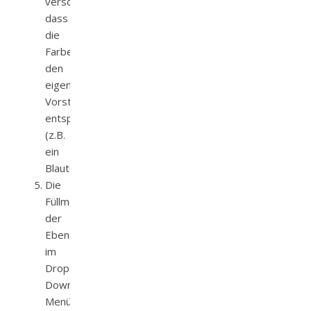
verschieben,
dass
die
Farbe
den
eigenen
Vorstellungen
entspricht
(z.B.
ein
Blauton)
Die
Füllmethode
der
Ebene
im
Drop-
Down-
Menü