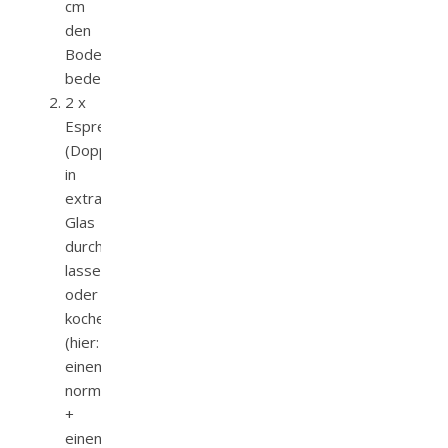
cm
den
Boden
bedecken)
2 x
Espresso
(Doppio)
in
extra
Glas
durchlaufen
lassen/
oder
kochen
(hier:
einen
normalen
+
einen