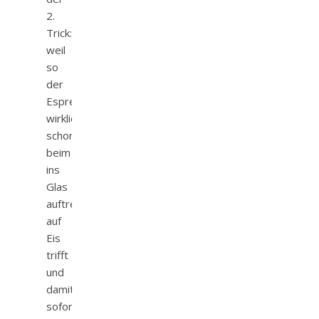
2.
Trick:
weil
so
der
Espresso
wirklich
schon
beim
ins
Glas
auftreffen
auf
Eis
trifft
und
damit
sofort