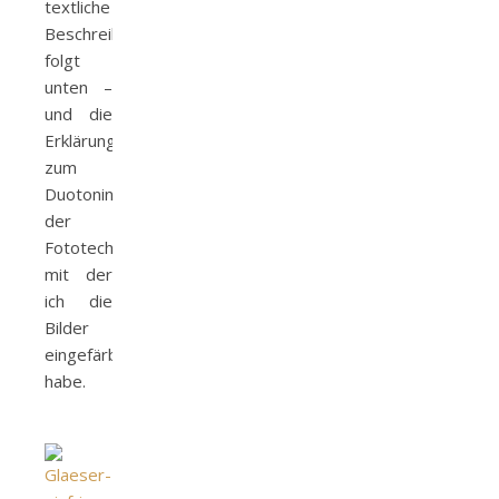
textliche
Beschreibung
folgt
unten –
und die
Erklärung
zum
Duotoning,
der
Fototechnik,
mit der
ich die
Bilder
eingefärbt
habe.