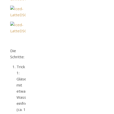
Die
Schritte:
Trick
1:
Gläser
mit
etwas
Wasser
einfrieren
(ca. 1