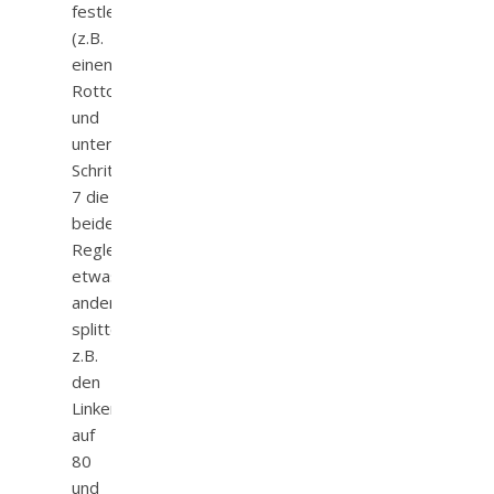
festlegen
(z.B.
einen
Rotton)
und
unter
Schritt
7 die
beiden
Regler
etwas
anders
splitten:
z.B.
den
Linken
auf
80
und