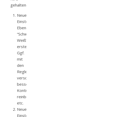
gehaltene Anleitung:
Neue
Einstellungs-
Ebene
“Schwarz-
Weiß”
erstellen.
Ggf.
mit
den
Reglern
verschönern,
besseren
Kontrast
reinbringen,
etc.
Neue
Einstellungsebene