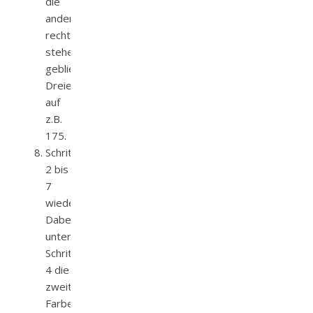
die
andere
rechts
stehen
gebliebene
Dreieckshälfte
auf
z.B.
175.
Schritte
2 bis
7
wiederholen.
Dabei
unter
Schritt
4 die
zweite
Farbe