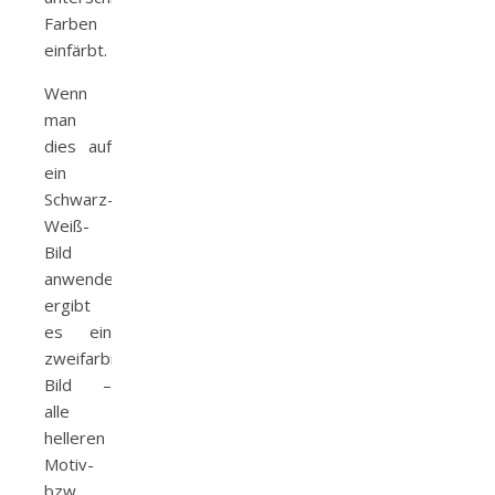
Farben
einfärbt.
Wenn
man
dies auf
ein
Schwarz-
Weiß-
Bild
anwendet,
ergibt
es ein
zweifarbiges
Bild –
alle
helleren
Motiv-
bzw.