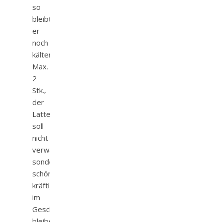
so
bleibt
er
noch
kälter.
Max.
2
Stk.,
der
Latte
soll
nicht
verwässern,
sondern
schön
kräftig
im
Geschmack
bleiben