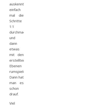
auskennt,
einfach
mal die
Schritte
1:1
durchmachen
und
dann
etwas
mit den
erstellten
Ebenen
rumspielen.
Dann hat
man es
schon
drauf.
Viel