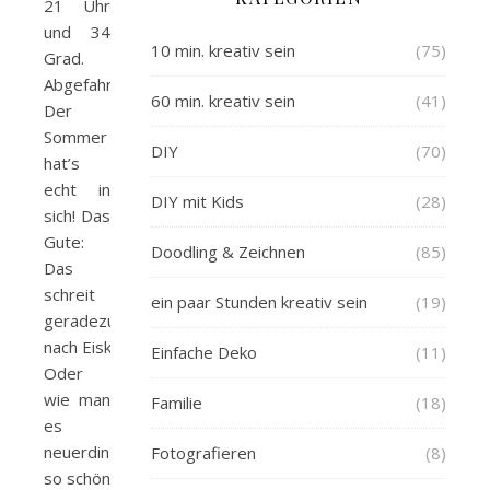
21 Uhr
und 34
10 min. kreativ sein
(75)
Grad.
Abgefahren!
60 min. kreativ sein
(41)
Der
Sommer
DIY
(70)
hat’s
echt in
DIY mit Kids
(28)
sich! Das
Gute:
Doodling & Zeichnen
(85)
Das
schreit
ein paar Stunden kreativ sein
(19)
geradezu
nach Eiskaffee.
Einfache Deko
(11)
Oder
wie man
Familie
(18)
es
neuerdings
Fotografieren
(8)
so schön