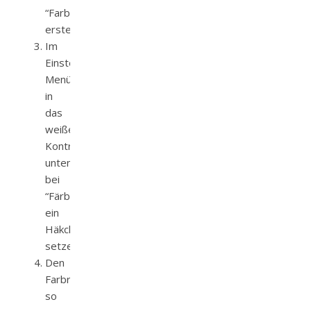
“Farbton/Sättigung”
erstellen
Im
Einstellungsebenen-
Menü
in
das
weiße
Kontrollkästen
unten
bei
“Färben”
ein
Häkchen
setzen
Den
Farbregler
so