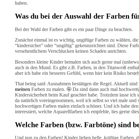
haben.
Was du bei der Auswahl der Farben für
Bei der Wahl der Farben gibt es ein paar Dinge zu beachten.
Zunächst einmal ist es wichtig, ungiftige Farben zu wählen, die
“kindersicher” oder “ungiftig” gekennzeichnet sind. Diese Far
versehentlichem Verschlucken keinen Schaden anrichten.
Besonders kleine Kinder bemalen sich auch gerne mal (unbewu
auch in den Mund. Es gibt z.B. Farben, in den Titanweiß enthal
aber ich habe ein besseres Gefühl, wenn hier kein Risiko beste
That being said: Ausnahmen bestätigen die Regel. Aktuell sind 
meinen
Farben zu malen. 🤪 Da sind dann auch mal hochwertig
Kindersicherheit beim Kauf geachtet habe. Trotzdem lasse ich s
da natürlich voreingenommen, weil ich selbst so viel male und
hochwertigen Farben malen einfach schöner. Und ich habe den
interessiert, welche Aquarellfarben ich empfehle, lies gerne die
Welche Farben (bzw. Farbtöne) sind be
Und nun zu den Farben! Kinder lieben helle, kräftige Farben,