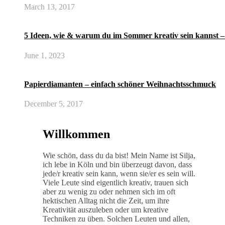
March 13, 2017
5 Ideen, wie & warum du im Sommer kreativ sein kannst –
June 1, 2023
Papierdiamanten – einfach schöner Weihnachtsschmuck
December 5, 2017
Willkommen
Wie schön, dass du da bist! Mein Name ist Silja,
ich lebe in Köln und bin überzeugt davon, dass
jede/r kreativ sein kann, wenn sie/er es sein will.
Viele Leute sind eigentlich kreativ, trauen sich
aber zu wenig zu oder nehmen sich im oft
hektischen Alltag nicht die Zeit, um ihre
Kreativität auszuleben oder um kreative
Techniken zu üben. Solchen Leuten und allen,