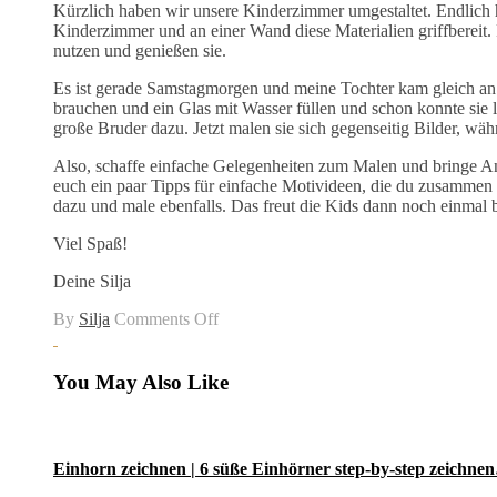
Kürzlich haben wir unsere Kinderzimmer umgestaltet. Endlich 
Kinderzimmer und an einer Wand diese Materialien griffbereit.
nutzen und genießen sie.
Es ist gerade Samstagmorgen und meine Tochter kam gleich an 
brauchen und ein Glas mit Wasser füllen und schon konnte sie 
große Bruder dazu. Jetzt malen sie sich gegenseitig Bilder, wäh
Also, schaffe einfache Gelegenheiten zum Malen und bringe A
euch ein paar Tipps für einfache Motivideen, die du zusammen m
dazu und male ebenfalls. Das freut die Kids dann noch einma
Viel Spaß!
Deine Silja
on
By
Silja
Comments Off
Malen
mit
Kindern
You May Also Like
–
Welche
Farben
sind
Einhorn zeichnen | 6 süße Einhörner step-by-step zeichnen
geeignet?