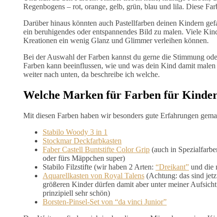
Regenbogens – rot, orange, gelb, grün, blau und lila. Diese Fa
Darüber hinaus könnten auch Pastellfarben deinen Kindern gefa
ein beruhigendes oder entspannendes Bild zu malen. Viele Kinde
Kreationen ein wenig Glanz und Glimmer verleihen können.
Bei der Auswahl der Farben kannst du gerne die Stimmung oder 
Farben kann beeinflussen, wie und was dein Kind damit malen
weiter nach unten, da beschreibe ich welche.
Welche Marken für Farben für Kinder
Mit diesen Farben haben wir besonders gute Erfahrungen gema
Stabilo Woody 3 in 1
Stockmar Deckfarbkasten
Faber Castell Buntstifte Color Grip
(auch in Spezialfarbe
oder fürs Mäppchen super)
Stabilo Filzstifte (wir haben 2 Arten:
“Dreikant”
und die
Aquarellkasten von Royal Talens
(Achtung: das sind jetz
größeren Kinder dürfen damit aber unter meiner Aufsicht 
prinzipiell sehr schön)
Borsten-Pinsel-Set von “da vinci Junior”