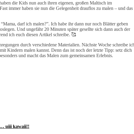
haben die Kids nun auch ihren eigenen, großen Maltisch im
 Fast immer haben sie nun die Gelegenheit drauflos zu malen – und das
“Mama, darf ich malen?”. Ich habe ihr dann nur noch Blätter geben
loslegen. Und ungefähr 20 Minuten später gesellte sich dann auch der
rend ich euch diesen Artikel schreibe. 🥰
nregungen durch verschiedene Materialien. Nächste Woche schreibe ic
it Kindern malen kannst. Denn das ist noch der letzte Tipp: setz dich
l besonders und macht das Malen zum gemeinsamen Erlebnis.
… uiii kawaii!!