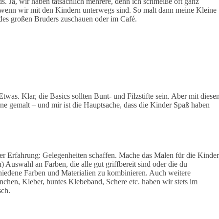
. Ja, wir haben tatsächlich mehrere, denn ich schmeiße oft ganz
wenn wir mit den Kindern unterwegs sind. So malt dann meine Kleine
des großen Bruders zuschauen oder im Café.
twas. Klar, die Basics sollten Bunt- und Filzstifte sein. Aber mit diese
erne gemalt – und mir ist die Hauptsache, dass die Kinder Spaß haben
ner Erfahrung: Gelegenheiten schaffen. Mache das Malen für die Kinder
Auswahl an Farben, die alle gut griffbereit sind oder die du
schiedene Farben und Materialien zu kombinieren. Auch weitere
nchen, Kleber, buntes Klebeband, Schere etc. haben wir stets im
sch.