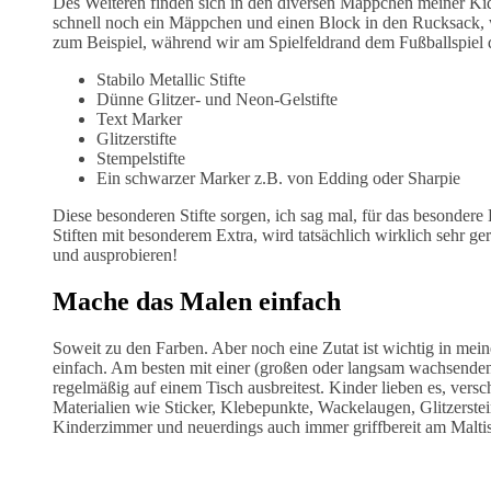
Des Weiteren finden sich in den diversen Mäppchen meiner Kids
schnell noch ein Mäppchen und einen Block in den Rucksack, 
zum Beispiel, während wir am Spielfeldrand dem Fußballspiel 
Stabilo Metallic Stifte
Dünne Glitzer- und Neon-Gelstifte
Text Marker
Glitzerstifte
Stempelstifte
Ein schwarzer Marker z.B. von Edding oder Sharpie
Diese besonderen Stifte sorgen, ich sag mal, für das besondere E
Stiften mit besonderem Extra, wird tatsächlich wirklich sehr g
und ausprobieren!
Mache das Malen einfach
Soweit zu den Farben. Aber noch eine Zutat ist wichtig in mei
einfach. Am besten mit einer (großen oder langsam wachsenden) 
regelmäßig auf einem Tisch ausbreitest. Kinder lieben es, ver
Materialien wie Sticker, Klebepunkte, Wackelaugen, Glitzerstei
Kinderzimmer und neuerdings auch immer griffbereit am Malti