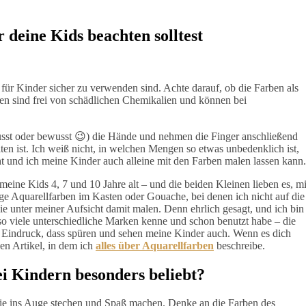
 deine Kids beachten solltest
 für Kinder sicher zu verwenden sind. Achte darauf, ob die Farben als
ben sind frei von schädlichen Chemikalien und können bei
sst oder bewusst 😉) die Hände und nehmen die Finger anschließend
ten ist. Ich weiß nicht, in welchen Mengen so etwas unbedenklich ist,
ht und ich meine Kinder auch alleine mit den Farben malen lassen kann.
meine Kids 4, 7 und 10 Jahre alt – und die beiden Kleinen lieben es, mi
e Aquarellfarben im Kasten oder Gouache, bei denen ich nicht auf die
ie unter meiner Aufsicht damit malen. Denn ehrlich gesagt, und ich bin
 so viele unterschiedliche Marken kenne und schon benutzt habe – die
 Eindruck, dass spüren und sehen meine Kinder auch. Wenn es dich
sen Artikel, in dem ich
alles über Aquarellfarben
beschreibe.
i Kindern besonders beliebt?
 die ins Auge stechen und Spaß machen. Denke an die Farben des