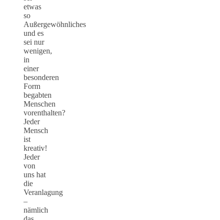
etwas
so
Außergewöhnliches
und es
sei nur
wenigen,
in
einer
besonderen
Form
begabten
Menschen
vorenthalten?
Jeder
Mensch
ist
kreativ!
Jeder
von
uns hat
die
Veranlagung
–
nämlich
das