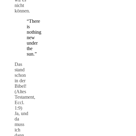
nicht
können.
“There
is
nothing
new
under
the
sun.”
Das
stand
schon
in der
Bibel!
(Altes
Testament,
Eccl.
1:9)
Ja, und
da
muss
ich
dann