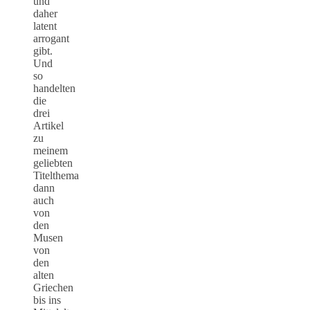
und
daher
latent
arrogant
gibt.
Und
so
handelten
die
drei
Artikel
zu
meinem
geliebten
Titelthema
dann
auch
von
den
Musen
von
den
alten
Griechen
bis ins