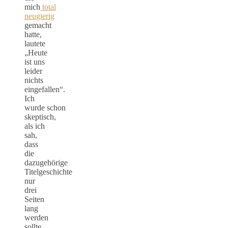
mich
total
neugierig
gemacht
hatte,
lautete
„Heute
ist uns
leider
nichts
eingefallen“.
Ich
wurde schon
skeptisch,
als ich
sah,
dass
die
dazugehörige
Titelgeschichte
nur
drei
Seiten
lang
werden
sollte