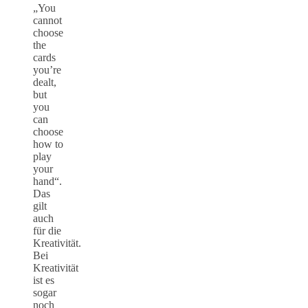
„You
cannot
choose
the
cards
you’re
dealt,
but
you
can
choose
how to
play
your
hand“.
Das
gilt
auch
für die
Kreativität.
Bei
Kreativität
ist es
sogar
noch