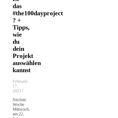
das
#the100dayproject
? +
Tipps,
wie
du
dein
Projekt
auswählen
kannst
February
17,
2023
/
Nächste
Woche
Mittwoch,
am 22.