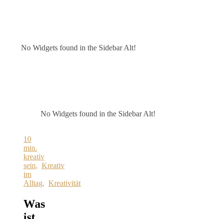
No Widgets found in the Sidebar Alt!
No Widgets found in the Sidebar Alt!
10
min.
kreativ
sein
,
Kreativ
im
Alltag
,
Kreativität
Was
ist