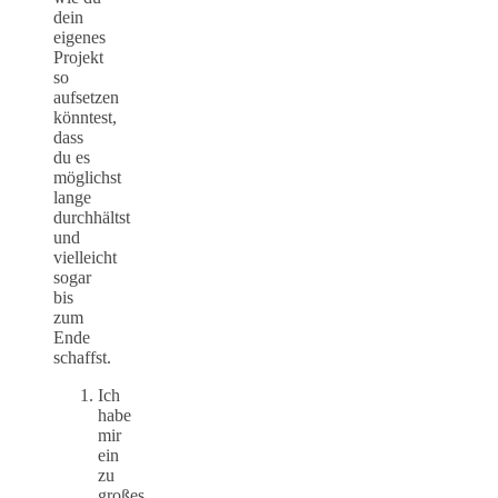
dein
eigenes
Projekt
so
aufsetzen
könntest,
dass
du es
möglichst
lange
durchhältst
und
vielleicht
sogar
bis
zum
Ende
schaffst.
Ich
habe
mir
ein
zu
großes,