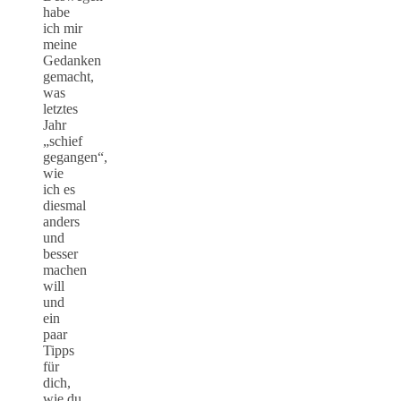
habe
ich mir
meine
Gedanken
gemacht,
was
letztes
Jahr
„schief
gegangen“,
wie
ich es
diesmal
anders
und
besser
machen
will
und
ein
paar
Tipps
für
dich,
wie du