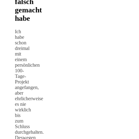
falsch
gemacht
habe
Ich
habe
schon
dreimal
mit
einem
persönlichen
100-
Tage-
Projekt
angefangen,
aber
ehrlicherweise
es nie
wirklich
bis
zum
Schluss
durchgehalten.
Deswegen