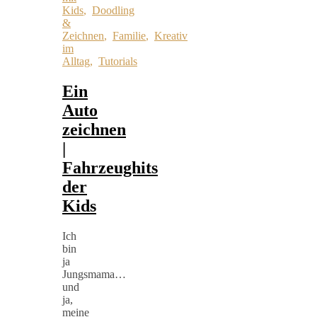
Kids
,
Doodling
&
Zeichnen
,
Familie
,
Kreativ
im
Alltag
,
Tutorials
Ein
Auto
zeichnen
|
Fahrzeughits
der
Kids
Ich
bin
ja
Jungsmama…
und
ja,
meine