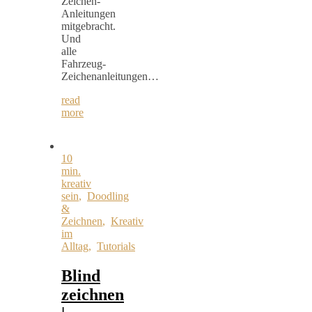
Zeichen-
Anleitungen
mitgebracht.
Und
alle
Fahrzeug-
Zeichenanleitungen…
read
more
10
min.
kreativ
sein
,
Doodling
&
Zeichnen
,
Kreativ
im
Alltag
,
Tutorials
Blind
zeichnen