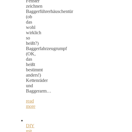
Fenster
zeichnen
Baggerführerhäuschentür
(ob
das
wohl
wirklich
so
heißt?)
Baggerfahrzeugrumpf
(OK,
das
heißt
bestimmt
anders!)
Kettenräder
und
Baggerarm…
read
more
DIY
mit