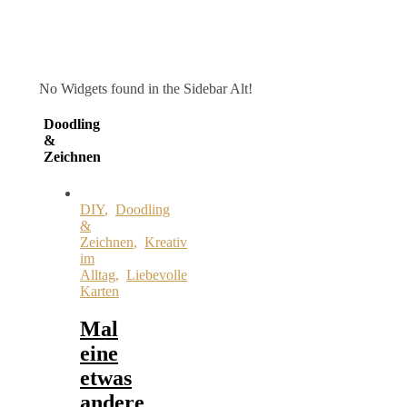
No Widgets found in the Sidebar Alt!
Doodling
&
Zeichnen
DIY
,
Doodling
&
Zeichnen
,
Kreativ
im
Alltag
,
Liebevolle
Karten
Mal
eine
etwas
andere