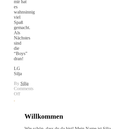
mir hat
es
wahnsinnig
viel
Spaß
gemacht.
Als
Nächstes
sind
die
“Boys”
dran!
LG
Silja
By
Silja
Comments
on
Off
Coole
Mädchen
zeichnen
|
Willkommen
Und
endlich
Wie schön, dass du da bist! Mein Name ist Silja,