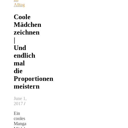
Alltag
Coole
Mädchen
zeichnen
|
Und
endlich
mal
die
Proportionen
meistern
June 1,
2017
/
Ein
cooles
Manga