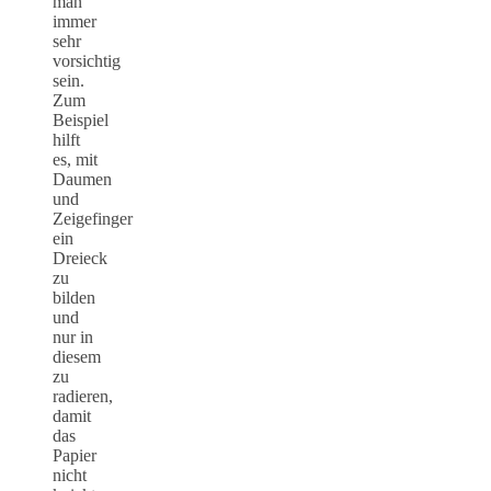
man
immer
sehr
vorsichtig
sein.
Zum
Beispiel
hilft
es, mit
Daumen
und
Zeigefinger
ein
Dreieck
zu
bilden
und
nur in
diesem
zu
radieren,
damit
das
Papier
nicht