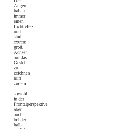
Die
Augen
haben
immer
einen
Lichtreflex
und
sind
extrem
groß.
Achsen
auf das
Gesicht
zu
zeichnen
hilft
zudem
–
sowohl
in der
Frontalperspektive,
aber
auch
bei der
halb