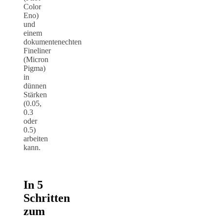
Color
Eno)
und
einem
dokumentenechten
Fineliner
(Micron
Pigma)
in
dünnen
Stärken
(0.05,
0.3
oder
0.5)
arbeiten
kann.
In 5
Schritten
zum